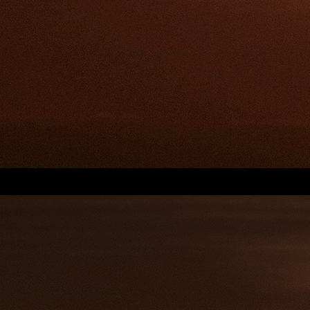
Girls
B612Kaji_20220707_174040_211