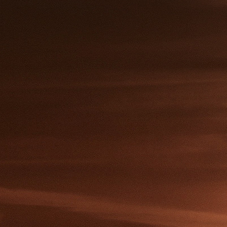
20231011_210642