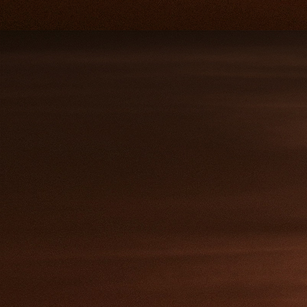
20231011_210659
mmexport1681493407504
mmexport1687943794851
mmexport1687943811634
Rote_Sonne_04
Rote_Sonne_01
Yasmin-01
Rote_Sonne_05
1