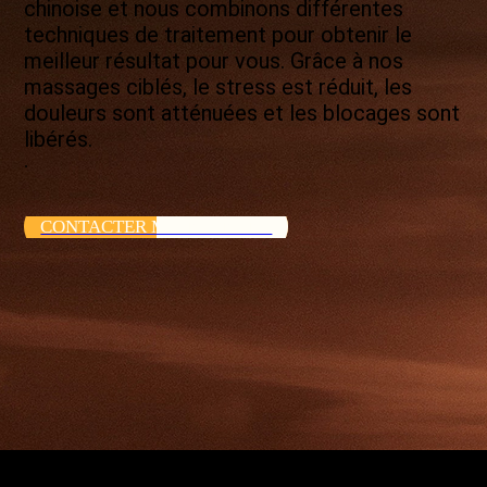
chinoise et nous combinons différentes
techniques de traitement pour obtenir le
meilleur résultat pour vous. Grâce à nos
massages ciblés, le stress est réduit, les
douleurs sont atténuées et les blocages sont
libérés.
.
CONTACTER MAINTENANT