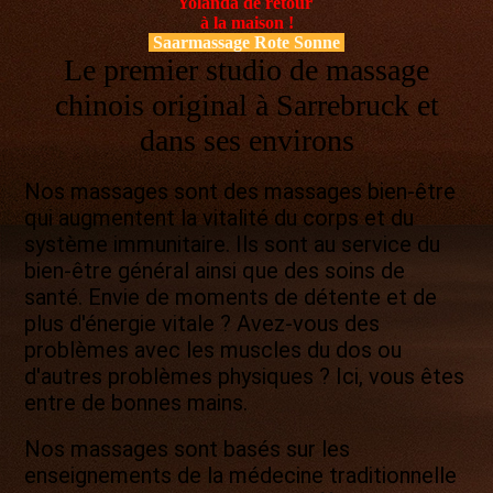
Yolanda de retour
à la maison !
Saarmassage Rote Sonne
Le premier studio de massage
chinois original à Sarrebruck et
dans ses environs
Nos massages sont des massages bien-être
qui augmentent la vitalité du corps et du
système immunitaire. Ils sont au service du
bien-être général ainsi que des soins de
santé. Envie de moments de détente et de
plus d'énergie vitale ? Avez-vous des
problèmes avec les muscles du dos ou
d'autres problèmes physiques ? Ici, vous êtes
entre de bonnes mains.
Nos massages sont basés sur les
enseignements de la médecine traditionnelle