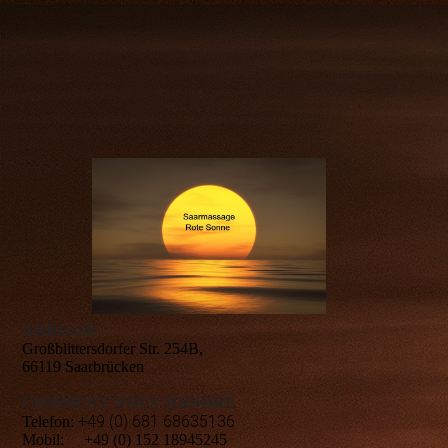
ADRESSE
Großblittersdorfer Str. 254B,
66119 Saarbrücken
COMMENT NOUS JOINDRE
+49 (0) 681 68635136
Telefon:
Mobil:
+49 (0) 152 18945245