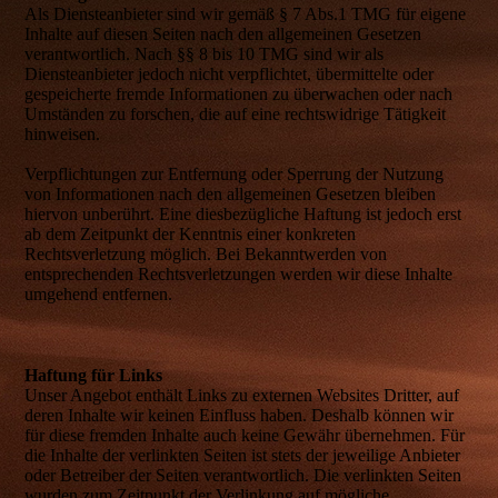
Als Diensteanbieter sind wir gemäß § 7 Abs.1 TMG für eigene
Inhalte auf diesen Seiten nach den allgemeinen Gesetzen
verantwortlich. Nach §§ 8 bis 10 TMG sind wir als
Diensteanbieter jedoch nicht verpflichtet, übermittelte oder
gespeicherte fremde Informationen zu überwachen oder nach
Umständen zu forschen, die auf eine rechtswidrige Tätigkeit
hinweisen.
Verpflichtungen zur Entfernung oder Sperrung der Nutzung
von Informationen nach den allgemeinen Gesetzen bleiben
hiervon unberührt. Eine diesbezügliche Haftung ist jedoch erst
ab dem Zeitpunkt der Kenntnis einer konkreten
Rechtsverletzung möglich. Bei Bekanntwerden von
entsprechenden Rechtsverletzungen werden wir diese Inhalte
umgehend entfernen.
Haftung für Links
Unser Angebot enthält Links zu externen Websites Dritter, auf
deren Inhalte wir keinen Einfluss haben. Deshalb können wir
für diese fremden Inhalte auch keine Gewähr übernehmen. Für
die Inhalte der verlinkten Seiten ist stets der jeweilige Anbieter
oder Betreiber der Seiten verantwortlich. Die verlinkten Seiten
wurden zum Zeitpunkt der Verlinkung auf mögliche