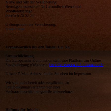
Name und Sitz der Versicherung:
Berufsgenossenschaft für Gesundheitsdienst und
Wohlfahrtspflege
Postfach 76 02 24
Geltungsraum der Versicherung:
Deutschland
Verantwortlich für den Inhalt: Liu Na
Streitschlichtung
Die Europäische Kommission stellt eine Plattform zur Online-
Streitbeilegung (OS) bereit:
https://ec.europa.eu/consumers/odr
.
Unsere E-Mail-Adresse finden Sie oben im Impressum.
Wir sind nicht bereit oder verpflichtet, an
Streitbeilegungsverfahren vor einer
Verbraucherschlichtungsstelle teilzunehmen.
Haftung für Inhalte