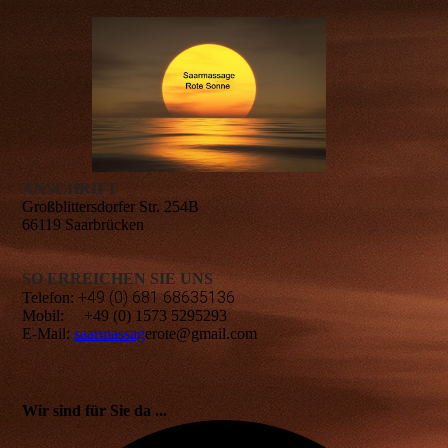
ANSCHRIFT
Großblittersdorfer Str. 254B
66119 Saarbrücken
SO ERREICHEN SIE UNS
+49 (0) 681 68635136
Telefon:
Mobil:
+49 (0) 1573 5295293
E-Mail:
saarmassag
erote@gmail.com
Wir sind für Sie da ...