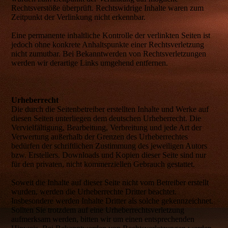
Rechtsverstöße überprüft. Rechtswidrige Inhalte waren zum
Zeitpunkt der Verlinkung nicht erkennbar.
Eine permanente inhaltliche Kontrolle der verlinkten Seiten ist
jedoch ohne konkrete Anhaltspunkte einer Rechtsverletzung
nicht zumutbar. Bei Bekanntwerden von Rechtsverletzungen
werden wir derartige Links umgehend entfernen.
Urheberrecht
Die durch die Seitenbetreiber erstellten Inhalte und Werke auf
diesen Seiten unterliegen dem deutschen Urheberrecht. Die
Vervielfältigung, Bearbeitung, Verbreitung und jede Art der
Verwertung außerhalb der Grenzen des Urheberrechtes
bedürfen der schriftlichen Zustimmung des jeweiligen Autors
bzw. Erstellers. Downloads und Kopien dieser Seite sind nur
für den privaten, nicht kommerziellen Gebrauch gestattet.
Soweit die Inhalte auf dieser Seite nicht vom Betreiber erstellt
wurden, werden die Urheberrechte Dritter beachtet.
Insbesondere werden Inhalte Dritter als solche gekennzeichnet.
Sollten Sie trotzdem auf eine Urheberrechtsverletzung
aufmerksam werden, bitten wir um einen entsprechenden