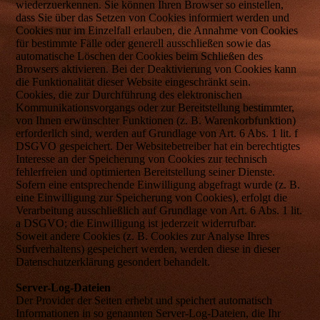
wiederzuerkennen. Sie können Ihren Browser so einstellen,
dass Sie über das Setzen von Cookies informiert werden und
Cookies nur im Einzelfall erlauben, die Annahme von Cookies
für bestimmte Fälle oder generell ausschließen sowie das
automatische Löschen der Cookies beim Schließen des
Browsers aktivieren. Bei der Deaktivierung von Cookies kann
die Funktionalität dieser Website eingeschränkt sein.
Cookies, die zur Durchführung des elektronischen
Kommunikationsvorgangs oder zur Bereitstellung bestimmter,
von Ihnen erwünschter Funktionen (z. B. Warenkorbfunktion)
erforderlich sind, werden auf Grundlage von Art. 6 Abs. 1 lit. f
DSGVO gespeichert. Der Websitebetreiber hat ein berechtigtes
Interesse an der Speicherung von Cookies zur technisch
fehlerfreien und optimierten Bereitstellung seiner Dienste.
Sofern eine entsprechende Einwilligung abgefragt wurde (z. B.
eine Einwilligung zur Speicherung von Cookies), erfolgt die
Verarbeitung ausschließlich auf Grundlage von Art. 6 Abs. 1 lit.
a DSGVO; die Einwilligung ist jederzeit widerrufbar.
Soweit andere Cookies (z. B. Cookies zur Analyse Ihres
Surfverhaltens) gespeichert werden, werden diese in dieser
Datenschutzerklärung gesondert behandelt.
Server-Log-Dateien
Der Provider der Seiten erhebt und speichert automatisch
Informationen in so genannten Server-Log-Dateien, die Ihr