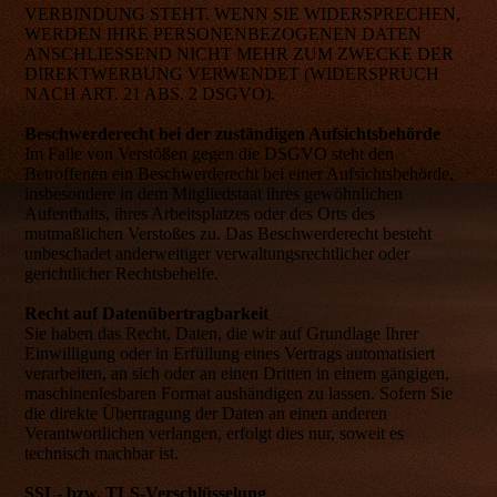
VERBINDUNG STEHT. WENN SIE WIDERSPRECHEN,
WERDEN IHRE PERSONENBEZOGENEN DATEN
ANSCHLIESSEND NICHT MEHR ZUM ZWECKE DER
DIREKTWERBUNG VERWENDET (WIDERSPRUCH
NACH ART. 21 ABS. 2 DSGVO).
Beschwerderecht bei der zuständigen Aufsichtsbehörde
Im Falle von Verstößen gegen die DSGVO steht den
Betroffenen ein Beschwerderecht bei einer Aufsichtsbehörde,
insbesondere in dem Mitgliedstaat ihres gewöhnlichen
Aufenthalts, ihres Arbeitsplatzes oder des Orts des
mutmaßlichen Verstoßes zu. Das Beschwerderecht besteht
unbeschadet anderweitiger verwaltungsrechtlicher oder
gerichtlicher Rechtsbehelfe.
Recht auf Datenübertragbarkeit
Sie haben das Recht, Daten, die wir auf Grundlage Ihrer
Einwilligung oder in Erfüllung eines Vertrags automatisiert
verarbeiten, an sich oder an einen Dritten in einem gängigen,
maschinenlesbaren Format aushändigen zu lassen. Sofern Sie
die direkte Übertragung der Daten an einen anderen
Verantwortlichen verlangen, erfolgt dies nur, soweit es
technisch machbar ist.
SSL- bzw. TLS-Verschlüsselung