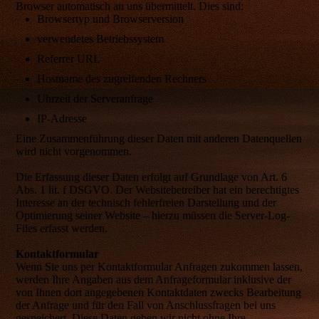
Browser automatisch an uns übermittelt. Dies sind:
Browsertyp und Browserversion
verwendetes Betriebssystem
Referrer URL
Hostname des zugreifenden Rechners
Uhrzeit der Serveranfrage
IP-Adresse
Eine Zusammenführung dieser Daten mit anderen Datenquellen
wird nicht vorgenommen.
Die Erfassung dieser Daten erfolgt auf Grundlage von Art. 6
Abs. 1 lit. f DSGVO. Der Websitebetreiber hat ein berechtigtes
Interesse an der technisch fehlerfreien Darstellung und der
Optimierung seiner Website – hierzu müssen die Server-Log-
Files erfasst werden.
Kontaktformular
Wenn Sie uns per Kontaktformular Anfragen zukommen lassen,
werden Ihre Angaben aus dem Anfrageformular inklusive der
von Ihnen dort angegebenen Kontaktdaten zwecks Bearbeitung
der Anfrage und für den Fall von Anschlussfragen bei uns
gespeichert. Diese Daten geben wir nicht ohne Ihre