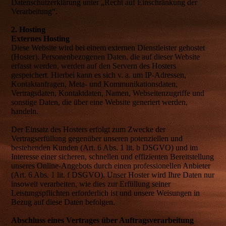
Datenschutzerklärung unter „Recht auf Einschränkung der
Verarbeitung“.
2. Hosting
Externes Hosting
Diese Website wird bei einem externen Dienstleister gehostet
(Hoster). Personenbezogenen Daten, die auf dieser Website
erfasst werden, werden auf den Servern des Hosters
gespeichert. Hierbei kann es sich v. a. um IP-Adressen,
Kontaktanfragen, Meta- und Kommunikationsdaten,
Vertragsdaten, Kontaktdaten, Namen, Webseitenzugriffe und
sonstige Daten, die über eine Website generiert werden,
handeln.
Der Einsatz des Hosters erfolgt zum Zwecke der
Vertragserfüllung gegenüber unseren potenziellen und
bestehenden Kunden (Art. 6 Abs. 1 lit. b DSGVO) und im
Interesse einer sicheren, schnellen und effizienten Bereitstellung
unseres Online-Angebots durch einen professionellen Anbieter
(Art. 6 Abs. 1 lit. f DSGVO). Unser Hoster wird Ihre Daten nur
insoweit verarbeiten, wie dies zur Erfüllung seiner
Leistungspflichten erforderlich ist und unsere Weisungen in
Bezug auf diese Daten befolgen.
Abschluss eines Vertrages über Auftragsverarbeitung