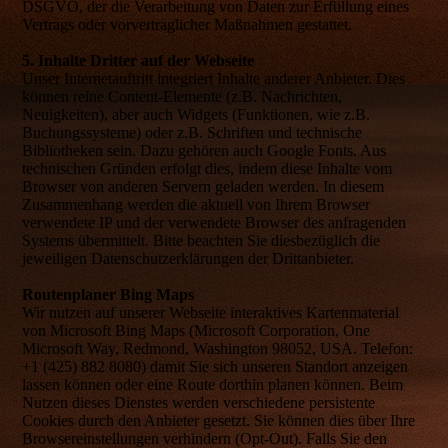
DSGVO, der die Verarbeitung von Daten zur Erfüllung eines
Vertrags oder vorvertraglicher Maßnahmen gestattet.
5. Inhalte Dritter auf der Webseite
Unser Internetauftritt integriert Inhalte anderer Anbieter. Dies
können reine Content-Elemente (z.B. Nachrichten,
Neuigkeiten), aber auch Widgets (Funktionen, wie z.B.
Buchungssysteme) oder z.B. Schriften und technische
Bibliotheken sein. Dazu gehören auch Google Fonts. Aus
technischen Gründen erfolgt dies, indem diese Inhalte vom
Browser von anderen Servern geladen werden. In diesem
Zusammenhang werden die aktuell von Ihrem Browser
verwendete IP und der verwendete Browser des anfragenden
Systems übermittelt. Bitte beachten Sie diesbezüglich die
jeweiligen Datenschutzerklärungen der Drittanbieter.
Routenplaner Bing Maps
Wir nutzen auf unserer Webseite interaktives Kartenmaterial
von Microsoft Bing Maps (Microsoft Corporation, One
Microsoft Way, Redmond, Washington 98052, USA. Telefon:
+1 (425) 882 8080) damit Sie sich unseren Standort anzeigen
lassen können oder eine Route dorthin planen können. Beim
Nutzen dieses Dienstes werden verschiedene persistente
Cookies durch den Anbieter gesetzt. Sie können dies über Ihre
Browsereinstellungen verhindern (Opt-Out). Falls Sie den