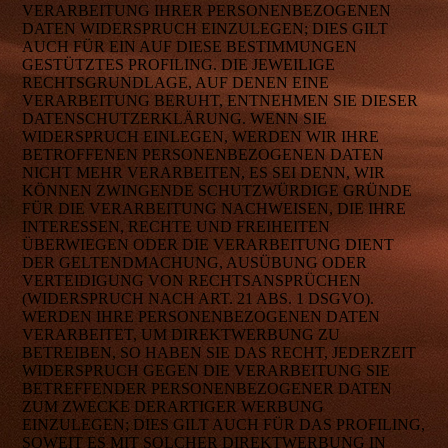
VERARBEITUNG IHRER PERSONENBEZOGENEN
DATEN WIDERSPRUCH EINZULEGEN; DIES GILT
AUCH FÜR EIN AUF DIESE BESTIMMUNGEN
GESTÜTZTES PROFILING. DIE JEWEILIGE
RECHTSGRUNDLAGE, AUF DENEN EINE
VERARBEITUNG BERUHT, ENTNEHMEN SIE DIESER
DATENSCHUTZERKLÄRUNG. WENN SIE
WIDERSPRUCH EINLEGEN, WERDEN WIR IHRE
BETROFFENEN PERSONENBEZOGENEN DATEN
NICHT MEHR VERARBEITEN, ES SEI DENN, WIR
KÖNNEN ZWINGENDE SCHUTZWÜRDIGE GRÜNDE
FÜR DIE VERARBEITUNG NACHWEISEN, DIE IHRE
INTERESSEN, RECHTE UND FREIHEITEN
ÜBERWIEGEN ODER DIE VERARBEITUNG DIENT
DER GELTENDMACHUNG, AUSÜBUNG ODER
VERTEIDIGUNG VON RECHTSANSPRÜCHEN
(WIDERSPRUCH NACH ART. 21 ABS. 1 DSGVO).
WERDEN IHRE PERSONENBEZOGENEN DATEN
VERARBEITET, UM DIREKTWERBUNG ZU
BETREIBEN, SO HABEN SIE DAS RECHT, JEDERZEIT
WIDERSPRUCH GEGEN DIE VERARBEITUNG SIE
BETREFFENDER PERSONENBEZOGENER DATEN
ZUM ZWECKE DERARTIGER WERBUNG
EINZULEGEN; DIES GILT AUCH FÜR DAS PROFILING,
SOWEIT ES MIT SOLCHER DIREKTWERBUNG IN