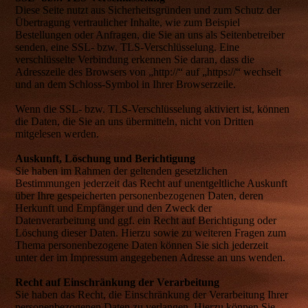
Diese Seite nutzt aus Sicherheitsgründen und zum Schutz der
Übertragung vertraulicher Inhalte, wie zum Beispiel
Bestellungen oder Anfragen, die Sie an uns als Seitenbetreiber
senden, eine SSL- bzw. TLS-Verschlüsselung. Eine
verschlüsselte Verbindung erkennen Sie daran, dass die
Adresszeile des Browsers von „http://“ auf „https://“ wechselt
und an dem Schloss-Symbol in Ihrer Browserzeile.
Wenn die SSL- bzw. TLS-Verschlüsselung aktiviert ist, können
die Daten, die Sie an uns übermitteln, nicht von Dritten
mitgelesen werden.
Auskunft, Löschung und Berichtigung
Sie haben im Rahmen der geltenden gesetzlichen
Bestimmungen jederzeit das Recht auf unentgeltliche Auskunft
über Ihre gespeicherten personenbezogenen Daten, deren
Herkunft und Empfänger und den Zweck der
Datenverarbeitung und ggf. ein Recht auf Berichtigung oder
Löschung dieser Daten. Hierzu sowie zu weiteren Fragen zum
Thema personenbezogene Daten können Sie sich jederzeit
unter der im Impressum angegebenen Adresse an uns wenden.
Recht auf Einschränkung der Verarbeitung
Sie haben das Recht, die Einschränkung der Verarbeitung Ihrer
personenbezogenen Daten zu verlangen. Hierzu können Sie