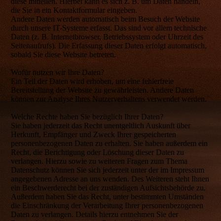
diese mitteilen. Hierbei kann es sich z. B. um Daten handeln,
die Sie in ein Kontaktformular eingeben.
Andere Daten werden automatisch beim Besuch der Website
durch unsere IT-Systeme erfasst. Das sind vor allem technische
Daten (z. B. Internetbrowser, Betriebssystem oder Uhrzeit des
Seitenaufrufs). Die Erfassung dieser Daten erfolgt automatisch,
sobald Sie diese Website betreten.
Wofür nutzen wir Ihre Daten?
Ein Teil der Daten wird erhoben, um eine fehlerfreie
Bereitstellung der Website zu gewährleisten. Andere Daten
können zur Analyse Ihres Nutzerverhaltens verwendet werden.
Welche Rechte haben Sie bezüglich Ihrer Daten?
Sie haben jederzeit das Recht unentgeltlich Auskunft über
Herkunft, Empfänger und Zweck Ihrer gespeicherten
personenbezogenen Daten zu erhalten. Sie haben außerdem ein
Recht, die Berichtigung oder Löschung dieser Daten zu
verlangen. Hierzu sowie zu weiteren Fragen zum Thema
Datenschutz können Sie sich jederzeit unter der im Impressum
angegebenen Adresse an uns wenden. Des Weiteren steht Ihnen
ein Beschwerderecht bei der zuständigen Aufsichtsbehörde zu.
Außerdem haben Sie das Recht, unter bestimmten Umständen
die Einschränkung der Verarbeitung Ihrer personenbezogenen
Daten zu verlangen. Details hierzu entnehmen Sie der