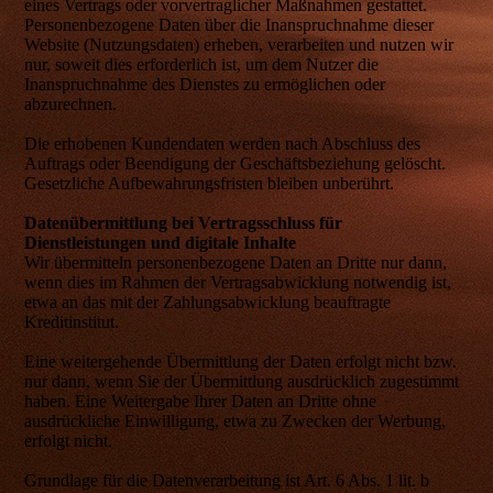
eines Vertrags oder vorvertraglicher Maßnahmen gestattet.
Personenbezogene Daten über die Inanspruchnahme dieser
Website (Nutzungsdaten) erheben, verarbeiten und nutzen wir
nur, soweit dies erforderlich ist, um dem Nutzer die
Inanspruchnahme des Dienstes zu ermöglichen oder
abzurechnen.
Die erhobenen Kundendaten werden nach Abschluss des
Auftrags oder Beendigung der Geschäftsbeziehung gelöscht.
Gesetzliche Aufbewahrungsfristen bleiben unberührt.
Datenübermittlung bei Vertragsschluss für
Dienstleistungen und digitale Inhalte
Wir übermitteln personenbezogene Daten an Dritte nur dann,
wenn dies im Rahmen der Vertragsabwicklung notwendig ist,
etwa an das mit der Zahlungsabwicklung beauftragte
Kreditinstitut.
Eine weitergehende Übermittlung der Daten erfolgt nicht bzw.
nur dann, wenn Sie der Übermittlung ausdrücklich zugestimmt
haben. Eine Weitergabe Ihrer Daten an Dritte ohne
ausdrückliche Einwilligung, etwa zu Zwecken der Werbung,
erfolgt nicht.
Grundlage für die Datenverarbeitung ist Art. 6 Abs. 1 lit. b