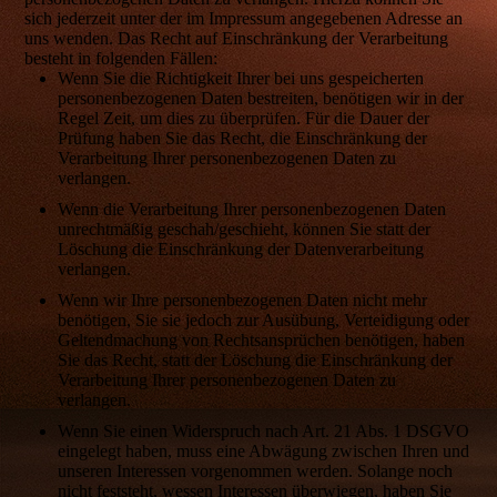
sich jederzeit unter der im Impressum angegebenen Adresse an
uns wenden. Das Recht auf Einschränkung der Verarbeitung
besteht in folgenden Fällen:
Wenn Sie die Richtigkeit Ihrer bei uns gespeicherten
personenbezogenen Daten bestreiten, benötigen wir in der
Regel Zeit, um dies zu überprüfen. Für die Dauer der
Prüfung haben Sie das Recht, die Einschränkung der
Verarbeitung Ihrer personenbezogenen Daten zu
verlangen.
Wenn die Verarbeitung Ihrer personenbezogenen Daten
unrechtmäßig geschah/geschieht, können Sie statt der
Löschung die Einschränkung der Datenverarbeitung
verlangen.
Wenn wir Ihre personenbezogenen Daten nicht mehr
benötigen, Sie sie jedoch zur Ausübung, Verteidigung oder
Geltendmachung von Rechtsansprüchen benötigen, haben
Sie das Recht, statt der Löschung die Einschränkung der
Verarbeitung Ihrer personenbezogenen Daten zu
verlangen.
Wenn Sie einen Widerspruch nach Art. 21 Abs. 1 DSGVO
eingelegt haben, muss eine Abwägung zwischen Ihren und
unseren Interessen vorgenommen werden. Solange noch
nicht feststeht, wessen Interessen überwiegen, haben Sie