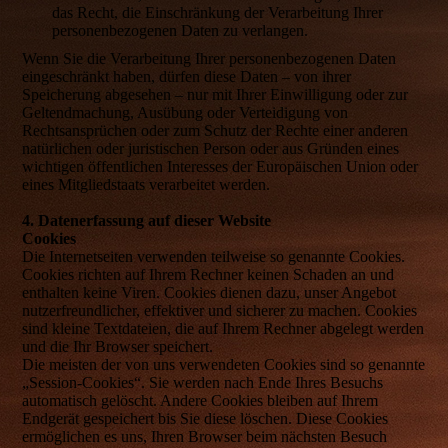
das Recht, die Einschränkung der Verarbeitung Ihrer
personenbezogenen Daten zu verlangen.
Wenn Sie die Verarbeitung Ihrer personenbezogenen Daten
eingeschränkt haben, dürfen diese Daten – von ihrer
Speicherung abgesehen – nur mit Ihrer Einwilligung oder zur
Geltendmachung, Ausübung oder Verteidigung von
Rechtsansprüchen oder zum Schutz der Rechte einer anderen
natürlichen oder juristischen Person oder aus Gründen eines
wichtigen öffentlichen Interesses der Europäischen Union oder
eines Mitgliedstaats verarbeitet werden.
4. Datenerfassung auf dieser Website
Cookies
Die Internetseiten verwenden teilweise so genannte Cookies.
Cookies richten auf Ihrem Rechner keinen Schaden an und
enthalten keine Viren. Cookies dienen dazu, unser Angebot
nutzerfreundlicher, effektiver und sicherer zu machen. Cookies
sind kleine Textdateien, die auf Ihrem Rechner abgelegt werden
und die Ihr Browser speichert.
Die meisten der von uns verwendeten Cookies sind so genannte
„Session-Cookies“. Sie werden nach Ende Ihres Besuchs
automatisch gelöscht. Andere Cookies bleiben auf Ihrem
Endgerät gespeichert bis Sie diese löschen. Diese Cookies
ermöglichen es uns, Ihren Browser beim nächsten Besuch