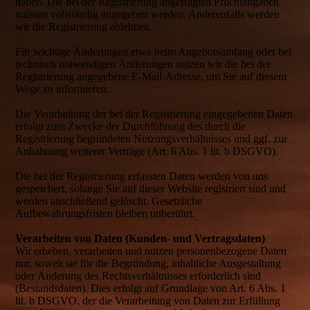
haben. Die bei der Registrierung abgefragten Pflichtangaben
müssen vollständig angegeben werden. Anderenfalls werden
wir die Registrierung ablehnen.
Für wichtige Änderungen etwa beim Angebotsumfang oder bei
technisch notwendigen Änderungen nutzen wir die bei der
Registrierung angegebene E-Mail-Adresse, um Sie auf diesem
Wege zu informieren.
Die Verarbeitung der bei der Registrierung eingegebenen Daten
erfolgt zum Zwecke der Durchführung des durch die
Registrierung begründeten Nutzungsverhältnisses und ggf. zur
Anbahnung weiterer Verträge (Art. 6 Abs. 1 lit. b DSGVO).
Die bei der Registrierung erfassten Daten werden von uns
gespeichert, solange Sie auf dieser Website registriert sind und
werden anschließend gelöscht. Gesetzliche
Aufbewahrungsfristen bleiben unberührt.
Verarbeiten von Daten (Kunden- und Vertragsdaten)
Wir erheben, verarbeiten und nutzen personenbezogene Daten
nur, soweit sie für die Begründung, inhaltliche Ausgestaltung
oder Änderung des Rechtsverhältnisses erforderlich sind
(Bestandsdaten). Dies erfolgt auf Grundlage von Art. 6 Abs. 1
lit. b DSGVO, der die Verarbeitung von Daten zur Erfüllung