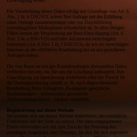
Einwilligung weiter.
Die Verarbeitung dieser Daten erfolgt auf Grundlage von Art. 6
Abs. 1 lit. b DSGVO, sofern Ihre Anfrage mit der Erfüllung
eines Vertrags zusammenhängt oder zur Durchführung
vorvertraglicher Maßnahmen erforderlich ist. In allen übrigen
Fällen beruht die Verarbeitung auf Ihrer Einwilligung (Art. 6
Abs. 1 lit. a DSGVO) und/oder auf unseren berechtigten
Interessen (Art. 6 Abs. 1 lit. f DSGVO), da wir ein berechtigtes
Interesse an der effektiven Bearbeitung der an uns gerichteten
Anfragen haben.
Die von Ihnen an uns per Kontaktanfragen übersandten Daten
verbleiben bei uns, bis Sie uns zur Löschung auffordern, Ihre
Einwilligung zur Speicherung widerrufen oder der Zweck für
die Datenspeicherung entfällt (z. B. nach abgeschlossener
Bearbeitung Ihres Anliegens). Zwingende gesetzliche
Bestimmungen – insbesondere gesetzliche
Aufbewahrungsfristen – bleiben unberührt.
Registrierung auf dieser Website
Sie können sich auf dieser Website registrieren, um zusätzliche
Funktionen auf der Seite zu nutzen. Die dazu eingegebenen
Daten verwenden wir nur zum Zwecke der Nutzung des
jeweiligen Angebotes oder Dienstes, für den Sie sich registriert