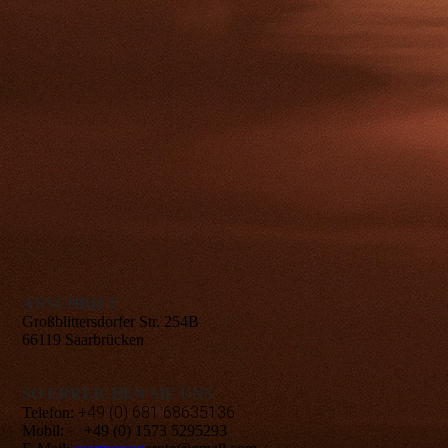
ANSCHRIFT
Großblittersdorfer Str. 254B
66119 Saarbrücken
SO ERREICHEN SIE UNS
+49 (0) 681 68635136
Telefon:
Mobil:
+49 (0) 1573 5295293