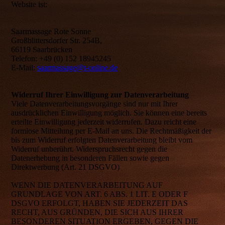
Website ist:
Saarmassage Rote Sonne
Großblittersdorfer Str. 254B,
66119 Saarbrücken
Telefon: +49 (0) 152 18945245
E-Mail:
saarmassage@t-online.de
Widerruf Ihrer Einwilligung zur Datenverarbeitung
Viele Datenverarbeitungsvorgänge sind nur mit Ihrer
ausdrücklichen Einwilligung möglich. Sie können eine bereits
erteilte Einwilligung jederzeit widerrufen. Dazu reicht eine
formlose Mitteilung per E-Mail an uns. Die Rechtmäßigkeit der
bis zum Widerruf erfolgten Datenverarbeitung bleibt vom
Widerruf unberührt. Widerspruchsrecht gegen die
Datenerhebung in besonderen Fällen sowie gegen
Direktwerbung (Art. 21 DSGVO)
WENN DIE DATENVERARBEITUNG AUF
GRUNDLAGE VON ART. 6 ABS. 1 LIT. E ODER F
DSGVO ERFOLGT, HABEN SIE JEDERZEIT DAS
RECHT, AUS GRÜNDEN, DIE SICH AUS IHRER
BESONDEREN SITUATION ERGEBEN, GEGEN DIE