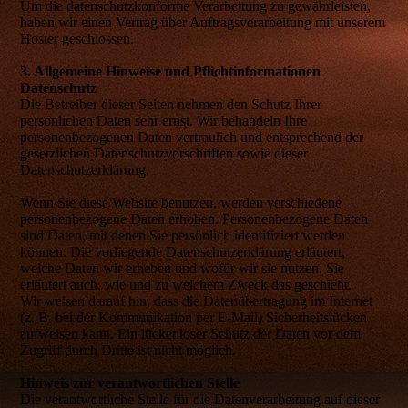
Um die datenschutzkonforme Verarbeitung zu gewährleisten,
haben wir einen Vertrag über Auftragsverarbeitung mit unserem
Hoster geschlossen.
3. Allgemeine Hinweise und Pflicht­informationen
Datenschutz
Die Betreiber dieser Seiten nehmen den Schutz Ihrer
persönlichen Daten sehr ernst. Wir behandeln Ihre
personenbezogenen Daten vertraulich und entsprechend der
gesetzlichen Datenschutzvorschriften sowie dieser
Datenschutzerklärung.
Wenn Sie diese Website benutzen, werden verschiedene
personenbezogene Daten erhoben. Personenbezogene Daten
sind Daten, mit denen Sie persönlich identifiziert werden
können. Die vorliegende Datenschutzerklärung erläutert,
welche Daten wir erheben und wofür wir sie nutzen. Sie
erläutert auch, wie und zu welchem Zweck das geschieht.
Wir weisen darauf hin, dass die Datenübertragung im Internet
(z. B. bei der Kommunikation per E-Mail) Sicherheitslücken
aufweisen kann. Ein lückenloser Schutz der Daten vor dem
Zugriff durch Dritte ist nicht möglich.
Hinweis zur verantwortlichen Stelle
Die verantwortliche Stelle für die Datenverarbeitung auf dieser